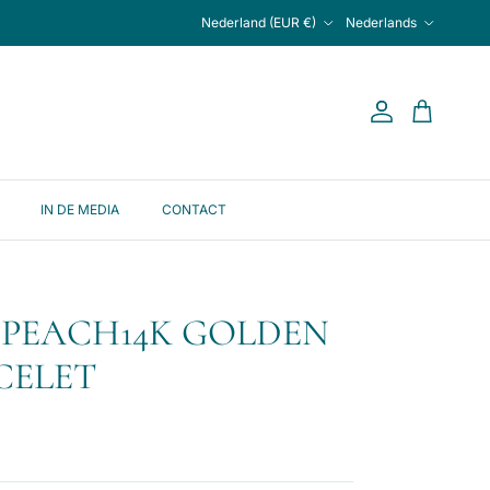
Land/Regio
Taal
Nederland (EUR €)
Nederlands
Account
Winkelwage
IN DE MEDIA
CONTACT
 PEACH14K GOLDEN
CELET