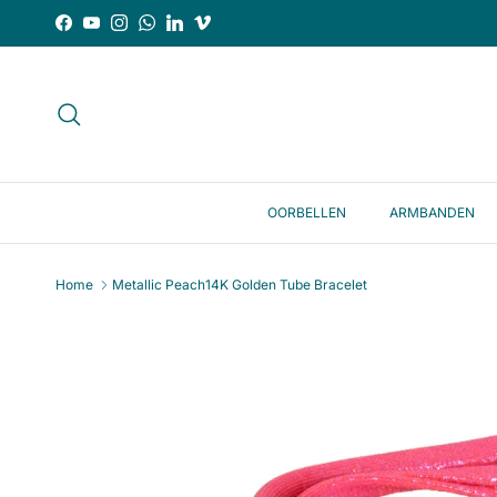
Ga naar inhoud
Facebook
YouTube
Instagram
WhatsApp
LinkedIn
Vimeo
Zoeken
OORBELLEN
ARMBANDEN
Home
Metallic Peach14K Golden Tube Bracelet
Ga direct naar productinformatie